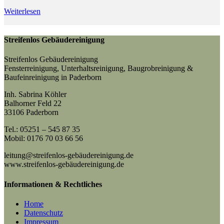
Weiterlesen
Streifenlos Gebäudereinigung
Streifenlos Gebäudereinigung
Fensterreinigung, Unterhaltsreinigung, Baugrobreinigung &
Baufeinreinigung in Paderborn
Inh. Sabrina Köhler
Balhorner Feld 22
33106 Paderborn
Tel.: 05251 – 545 87 35
Mobil: 0176 70 03 66 56
leitung@streifenlos-gebäudereinigung.de
www.streifenlos-gebäudereinigung.de
Informationen & Rechtliches
Home
Datenschutz
Impressum