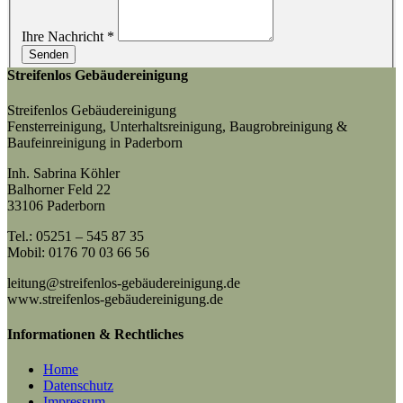
Ihre Nachricht
*
Senden
Streifenlos Gebäudereinigung
Streifenlos Gebäudereinigung
Fensterreinigung, Unterhaltsreinigung, Baugrobreinigung &
Baufeinreinigung in Paderborn
Inh. Sabrina Köhler
Balhorner Feld 22
33106 Paderborn
Tel.: 05251 – 545 87 35
Mobil: 0176 70 03 66 56
leitung@streifenlos-gebäudereinigung.de
www.streifenlos-gebäudereinigung.de
Informationen & Rechtliches
Home
Datenschutz
Impressum