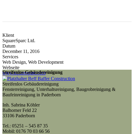
Klient
SquareSparc Ltd.
Datum
December 11, 2016
Services
Web Design, Web Development
Webseite
Streifenlos Gebäudereinigung
www.squaresparc.com
Beff Baffer Construction
Streifenlos Gebäudereinigung
Fensterreinigung, Unterhaltsreinigung, Baugrobreinigung &
Baufeinreinigung in Paderborn
Inh. Sabrina Köhler
Balhorner Feld 22
33106 Paderborn
Tel.: 05251 – 545 87 35
Mobil: 0176 70 03 66 56